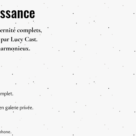
issance
ernité complets,
e par Lucy Cast.
 harmonieux.
omplet.
n galerie privée.
éphone.