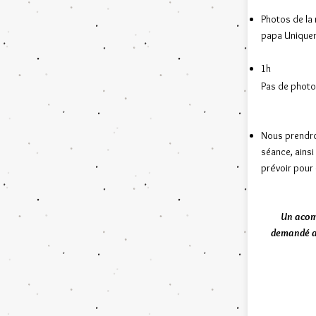
Photos de la 
papa Unique
1h
Pas de photos
Nous prendro
séance, a
ins
prévoir pour c
Un acom
demandé af