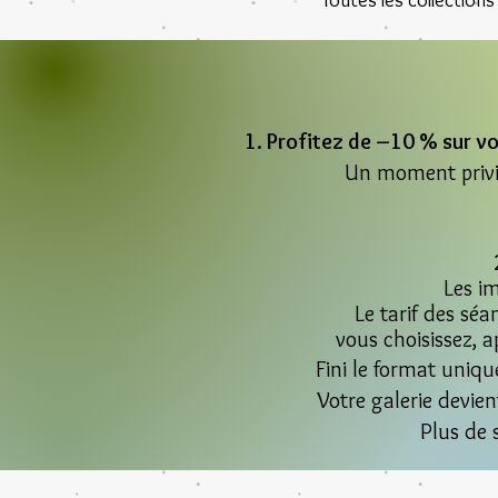
Toutes les collections
1. Profitez de –10 % sur vo
Un moment privil
Les i
Le tarif des séa
vous choisissez, a
Fini le format uniq
Votre galerie devie
Plus de 