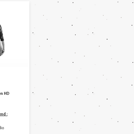
en HD
nd :
​
dio