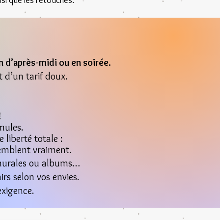
nsi que les retouches.
n d’après-midi ou en soirée.
 d’un tarif doux.
!
mules.
 liberté totale :
semblent vraiment.
s murales ou albums…
rs selon vos envies.
exigence.