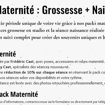
aternité : Grossesse + Na
te période unique de votre vie grâce à nos packs mat
nces grossesse en studio et la séance naissance réalisé
un suivi complet pour créer des souvenirs uniques et
ernité
sée par
Frédéric Cast
, avec poses, accessoires et robes maternité.
cy Cast
, spécialiste des séances nouveau-né.
une
réduction de 10 % sur chaque séance
en réservant le pack c
e vos séances selon vos disponibilités et votre rythme.
éance est livrée avec des photos retouchées professionnellement, e
Pack Maternité
us d’informations, contactez-nous via le formulaire ou directement par tél