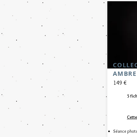
COLLE
AMBRE
149 €
5 fic
Cette
Séance phot