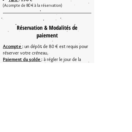
(Acompte de 80 € à la réservation)
Réservation & Modalités de
paiement
Acompte
: un dépôt de 80 € est requis pour
réserver votre créneau.
Paiement du solde
: à régler le jour de la
séance via espèces, chèque, virement ou
PayPal.
Complément beauté
: Je réalise mes Test
sans maquilleuse.
Maquillage/coiffure disponible en supplément
sur demande, selon vos préférences.
Prêt à réserver ?
Contactez-moi dès maintenant via le